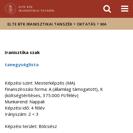
Események
ELTE a
Hírek
sajtóban
>
>
ELTE BTK IRANISZTIKAI TANSZÉK
OKTATÁS
MA
Iranisztika szak
tanegységlista
Képzési szint: Mesterképzés (MA)
Finanszírozási forma: A (államilag támogatott), K
(költségtérítéses, 375.000 Ft/félév)
Munkarend: Nappali
Képzési idő: 4 félév
Irányszám: 2 < 3
Képzési terület: Bölcsész