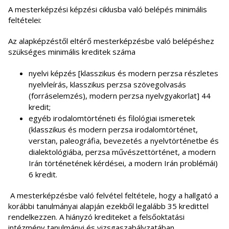
A mesterképzési képzési ciklusba való belépés minimális
feltételei:
Az alapképzéstől eltérő mesterképzésbe való belépéshez
szükséges minimális kreditek száma
nyelvi képzés [klasszikus és modern perzsa részletes
nyelvleírás, klasszikus perzsa szövegolvasás
(forráselemzés), modern perzsa nyelvgyakorlat] 44
kredit;
egyéb irodalomtörténeti és filológiai ismeretek
(klasszikus és modern perzsa irodalomtörténet,
verstan, paleográfia, bevezetés a nyelvtörténetbe és
dialektológiába, perzsa művészettörténet, a modern
Irán történetének kérdései, a modern Irán problémái)
6 kredit.
A mesterképzésbe való felvétel feltétele, hogy a hallgató a
korábbi tanulmányai alapján ezekből legalább 35 kredittel
rendelkezzen. A hiányzó krediteket a felsőoktatási
intézmény tanulmányi és vizsgaszabályzatában