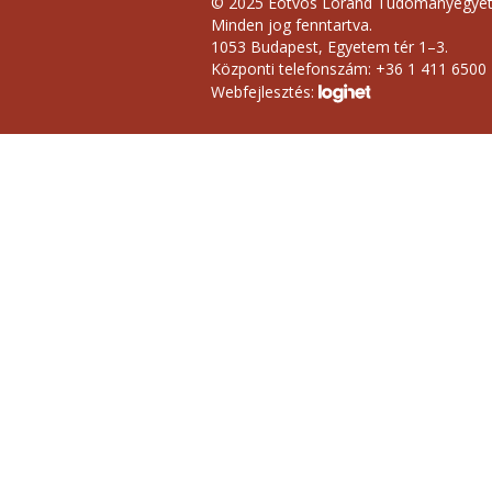
© 2025 Eötvös Loránd Tudományegye
Minden jog fenntartva.
1053 Budapest, Egyetem tér 1–3.
Központi telefonszám: +36 1 411 6500
Webfejlesztés: