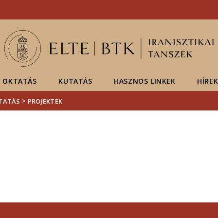
Események
ELTE a
Hírek
sajtóban
OKTATÁS
KUTATÁS
HASZNOS LINKEK
HÍRE
>
TATÁS
PROJEKTEK