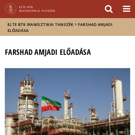
Események
ELTE a
Hírek
sajtóban
>
ELTE BTK IRANISZTIKAI TANSZÉK
FARSHAD AMJADI
ELŐADÁSA
FARSHAD AMJADI ELŐADÁSA