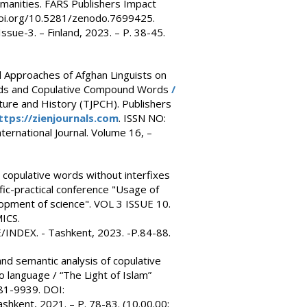
umanities. FARS Publishers Impact
//doi.org/10.5281/zenodo.7699425.
sue-3. – Finland, 2023. – P. 38-45.
l Approaches of Afghan Linguists on
unds and Copulative Compound Words
/
lture and History (TJPCH). Publishers
ttps://zienjournals.com
. ISSN NO:
ernational Journal. Volume 16, –
 copulative words without interfixes
ific-practical conference "Usage of
pment of science". VOL 3 ISSUE 10.
ICS.
DEX. - Tashkent, 2023. -P.84-88.
and semantic analysis of copulative
language / “The Light of Islam”
181-9939. DOI:
hkent, 2021. – P. 78-83. (10.00.00;