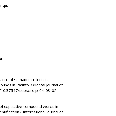
ntja:
i:
nce of semantic criteria in
ounds in Pashto. Oriental Journal of
org/10.37547/supsci-ojp-04-03-02
 of copulative compound words in
entification / International Journal of