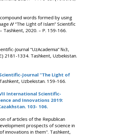
e compound words formed by using
guage
//
“The Light of Islam” Scientific
– Tashkent, 2020. – Р. 159-166.
entific-Journal “UzAcademia” №3,
(E) 2181-1334. Tashkent, Uzbekistan.
cientific-Journal “The Light of
ashkent, Uzbekistan. 159-166.
I International Scientific-
cience and Innovations 2019:
 Kazakhstan. 103- 106.
on of articles of the Republican
"Development prospects of science in
of innovations in them". Tashkent,