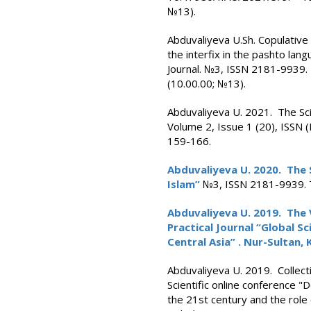
№13).
Abduvaliyeva U.Sh. Copulativ
the interfix in the pashto lan
Journal. №3, ISSN 2181-9939. 
(10.00.00; №13).
Abduvaliyeva U. 2021. The Sci
Volume 2, Issue 1 (20), ISSN 
159-166.
Abduvaliyeva U. 2020. The S
Islam”
№3, ISSN 2181-9939. T
Abduvaliyeva U. 2019. The VI
Practical Journal “Global S
Central Asia” . Nur-Sultan,
Abduvaliyeva U. 2019. Collecti
Scientific online conference 
the 21st century and the role 