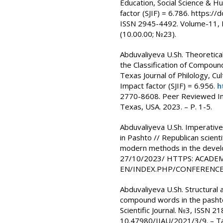
Education, Social Science & H
factor (SJIF) = 6.786. https:
ISSN 2945-4492. Volume-11, Is
(10.00.00; №23).
Abduvaliyeva U.Sh. Theoretica
the Classification of Compo
Texas Journal of Philology, Cu
Impact factor (SJIF) = 6.956.
h
2770-8608. Peer Reviewed Int
Texas, USA. 2023. – P. 1-5.
Abduvaliyeva U.Sh. Imperative
in Pashto // Republican scient
modern methods in the develo
27/10/2023/ HTTPS: ACADEM
EN/INDEX.PHP/CONFERENCE/IN
Abduvaliyeva U.Sh. Structural 
compound words in the pashto 
Scientific Journal. №3, ISSN 2
10.47980/IIAU/2021/3/9. – Tas