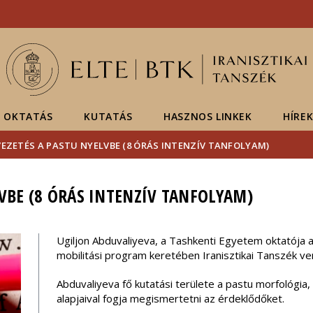
Események
ELTE a
Hírek
sajtóban
OKTATÁS
KUTATÁS
HASZNOS LINKEK
HÍRE
VEZETÉS A PASTU NYELVBE (8 ÓRÁS INTENZÍV TANFOLYAM)
LVBE (8 ÓRÁS INTENZÍV TANFOLYAM)
Ugiljon Abduvaliyeva, a Tashkenti Egyetem oktatója a
mobilitási program keretében Iranisztikai Tanszék ve
Abduvaliyeva fő kutatási területe a pastu morfológia
alapjaival fogja megismertetni az érdeklődőket.