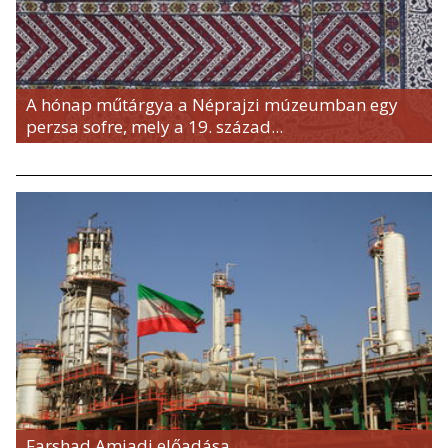
A hónap műtárgya a Néprajzi múzeumban egy
perzsa sofre, mely a 19. század...
Farshad Amjadi előadása