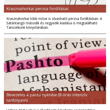
Krasznahorkai perzsa fordításai
Krasznahorkai több műve is olvasható perzsa fordításban. A
Sátántangó második és negyedik kiadása is megtalálható
Tanszékünk könyvtárában.
Bevezetés a pastu nyelvbe (8 órás intenzív
tanfolyam)