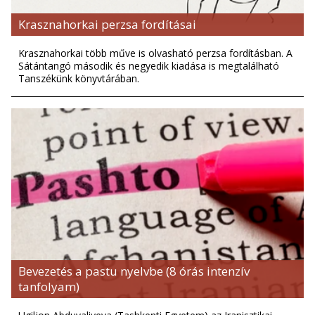
Krasznahorkai perzsa fordításai
Krasznahorkai több műve is olvasható perzsa fordításban. A
Sátántangó második és negyedik kiadása is megtalálható
Tanszékünk könyvtárában.
Bevezetés a pastu nyelvbe (8 órás intenzív
tanfolyam)