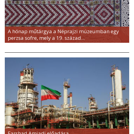
A hónap műtárgya a Néprajzi múzeumban egy
perzsa sofre, mely a 19. század...
Farshad Amjadi előadása